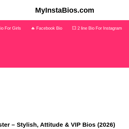
MyInstaBios.com
o For Girls
🔥 Facebook Bio
💥 2 line Bio For Instagram
er – Stylish, Attitude & VIP Bios (2026)